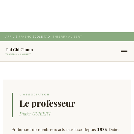
Aller
au
contenu
AFFILIÉ
FFAEMC
|
ÉCOLE TAO ·
THIERRY ALIBERT
Tai Chi Chuan
TAVERS · LOIRET
L'ASSOCIATION
Le professeur
Didier GUIBERT
Pratiquant de nombreux arts martiaux depuis
1975
, Didier