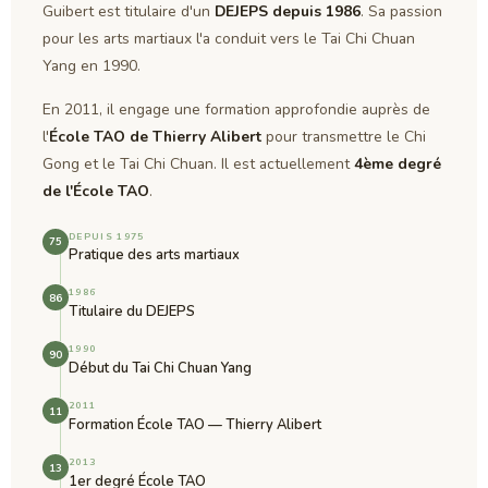
Guibert est titulaire d'un
DEJEPS depuis 1986
. Sa passion
pour les arts martiaux l'a conduit vers le Tai Chi Chuan
Yang en 1990.
En 2011, il engage une formation approfondie auprès de
l'
École TAO de Thierry Alibert
pour transmettre le Chi
Gong et le Tai Chi Chuan. Il est actuellement
4ème degré
de l'École TAO
.
DEPUIS 1975
75
Pratique des arts martiaux
1986
86
Titulaire du DEJEPS
1990
90
Début du Tai Chi Chuan Yang
2011
11
Formation École TAO — Thierry Alibert
2013
13
1er degré École TAO