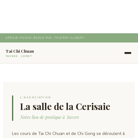
Aller
au
contenu
AFFILIÉ
FFAEMC
|
ÉCOLE TAO ·
THIERRY ALIBERT
Tai Chi Chuan
TAVERS · LOIRET
L'ASSOCIATION
La salle de la Cerisaie
Notre lieu de pratique à Tavers
Les cours de Tai Chi Chuan et de Chi Gong se déroulent à