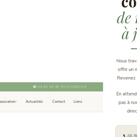
co
de 
à 
Nous trava
offrir un
Revenez t
☎
06 80 50 40 95
|
FACEBOOK
En attenda
ssociation
Actualités
Contact
Liens
pas à no
▾
▾
dire
06 8