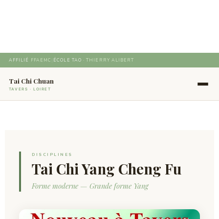
Aller
au
contenu
AFFILIÉ
FFAEMC
|
ÉCOLE TAO ·
THIERRY ALIBERT
Tai Chi Chuan
TAVERS · LOIRET
DISCIPLINES
Tai Chi Yang Cheng Fu
Forme moderne — Grande forme Yang