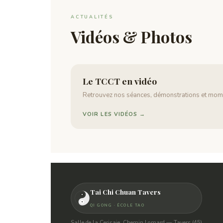
ACTUALITÉS
Vidéos & Photos
Le TCCT en vidéo
Retrouvez nos séances, démonstrations et mome
VOIR LES VIDÉOS →
Tai Chi Chuan Tavers
QI GONG · ÉCOLE TAO
Salle de la Cerisaie, Chemin Lomard — Tavers (45)