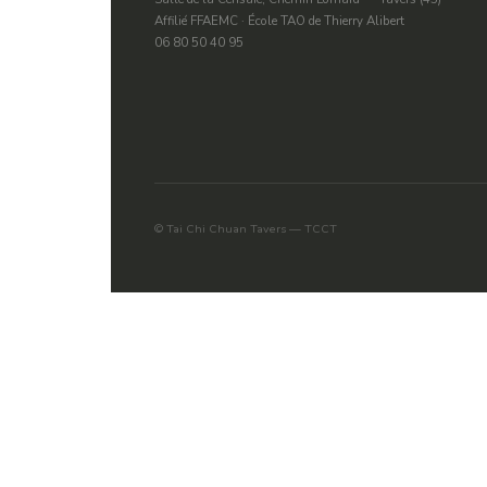
Affilié FFAEMC · École TAO de Thierry Alibert
06 80 50 40 95
© Tai Chi Chuan Tavers — TCCT