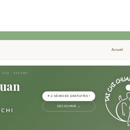
Accueil
E TAO · FFAEMC
huan
✦ 2 SÉANCES GRATUITES !
DÉCOUVRIR →
 CHI