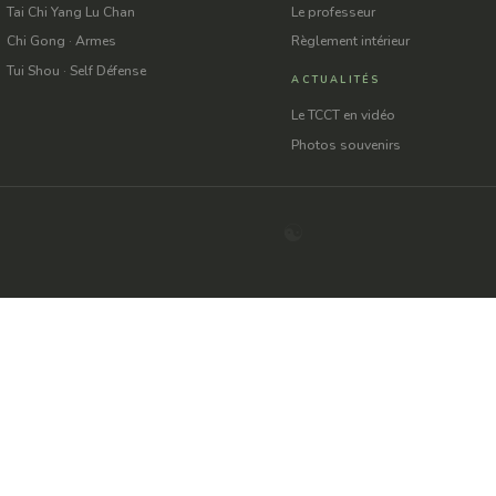
Tai Chi Yang Lu Chan
Le professeur
Chi Gong · Armes
Règlement intérieur
Tui Shou · Self Défense
ACTUALITÉS
Le TCCT en vidéo
Photos souvenirs
☯