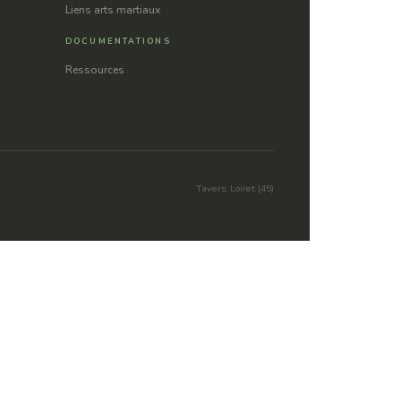
Liens arts martiaux
DOCUMENTATIONS
Ressources
Tavers, Loiret (45)