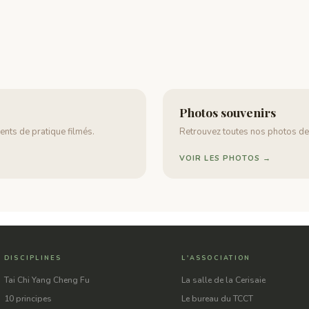
Photos souvenirs
nts de pratique filmés.
Retrouvez toutes nos photos de
VOIR LES PHOTOS →
DISCIPLINES
L'ASSOCIATION
Tai Chi Yang Cheng Fu
La salle de la Cerisaie
10 principes
Le bureau du TCCT