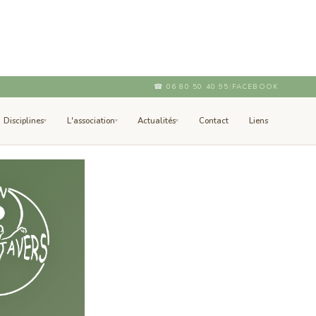
☎
06 80 50 40 95
|
FACEBOOK
Disciplines
L'association
Actualités
Contact
Liens
▾
▾
▾