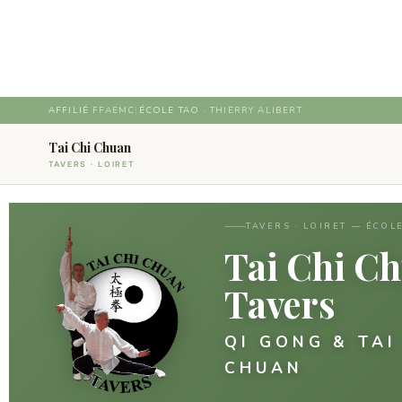
Aller
au
contenu
AFFILIÉ
FFAEMC
|
ÉCOLE TAO ·
THIERRY ALIBERT
Tai Chi Chuan
TAVERS · LOIRET
TAVERS · LOIRET — ÉCOL
Tai Chi C
Tavers
QI GONG & TAI
CHUAN