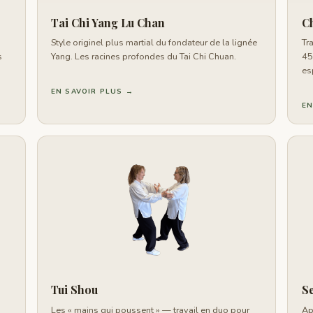
Tai Chi Yang Lu Chan
C
Style originel plus martial du fondateur de la lignée
Tr
s
Yang. Les racines profondes du Tai Chi Chuan.
45
esp
EN SAVOIR PLUS →
EN
Tui Shou
Se
Les « mains qui poussent » — travail en duo pour
Ap