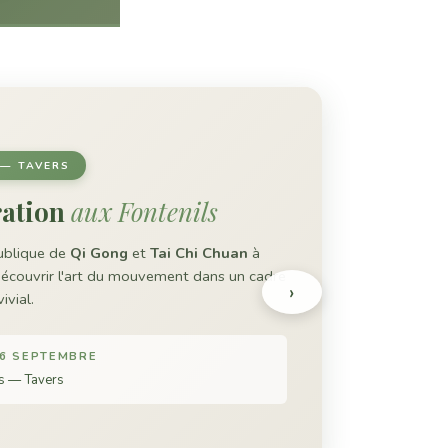
 — TAVERS
ation
aux Fontenils
ublique de
Qi Gong
et
Tai Chi Chuan
à
écouvrir l'art du mouvement dans un cadre
›
ivial.
6 SEPTEMBRE
ls — Tavers