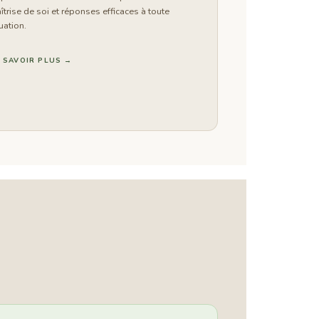
îtrise de soi et réponses efficaces à toute
uation.
 SAVOIR PLUS →